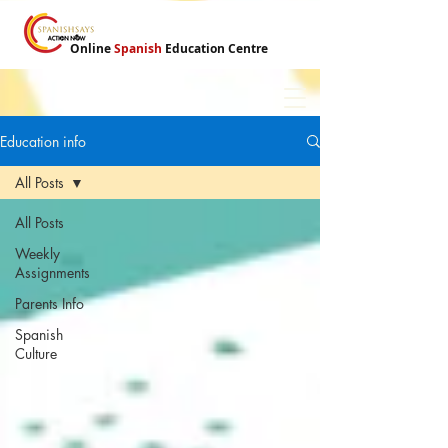
Online
Spanish
Education Centre
Education info
All Posts
All Posts
Weekly
Assignments
Parents Info
Spanish
Culture