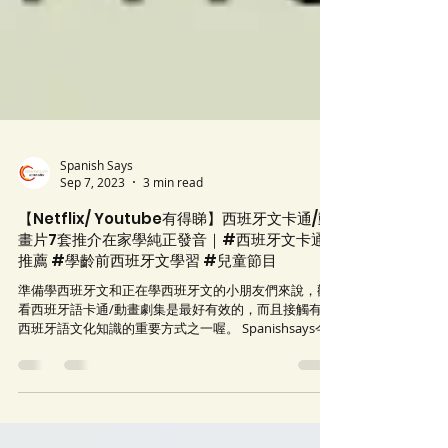
Spanish Says
Sep 7, 2023
3 min read
【Netflix/ Youtube有得睇】西班牙文卡通/動
畫片7套推介在家學純正發音｜#西班牙文卡通
推薦 #學齡前西班牙文學習 #兒童節目
準備學西班牙文和正在學西班牙文的小朋友們來說，觀
看西班牙語卡通/動畫劇集是最好有效的，而且接觸有趣
西班牙語文化知識的重要方式之一喔。 Spanishsays今
期爲家長整理了6部西班牙文啟蒙卡通/動畫片，非常適
合不同年齡段(3-11歲)的兒童，發音純正，趣味十足，值
得為小朋友收藏！