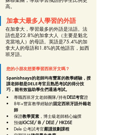
蘇聯集團，導致學習俄語的學生比例更
高。
加拿大最多人學習的外語
在加拿大，學習最多的外語是法語。法
語也是22.8%的加拿大人（主要是魁北
克當地人）的母語。英語是75.4%的加
拿大人的母語和1.8%的其他語言，如西
班牙語。
您的小朋友想要學習西班牙文嗎？
Spanishsays的老師均有豐富的教學經驗，授
課老師都是DELE考官且熟悉考試的得分技
巧，能有效協助學生們通過考試。
專職西班牙文老師團隊/持有
DELE考官
證
8年+豐富教學經驗的
固定西班牙語外籍老
師
保證
教學質素
，博士級老師精心編撰
預備
IGCSE/ IB / DELE / HKDSE 
Dele 公考試考官
嚴謹規劃課程