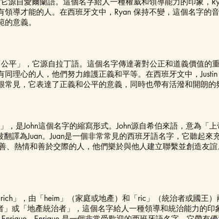
」，它源自愛爾蘭語。這個名字給人一種權威和領導能力的印象，Ry
有領導才能的人。在西班牙文中，Ryan 保持不變，這個名字的
範的意義。
」或「公平」，它源自拉丁語。這個名字傳達著對公正和道義價值的重視。
同理心的人，他們努力維護正義和平等。在西班牙文中，Justin
很常見，它表達了正義和公平的意義，同時也帶有活潑和開朗的
ke」，是John這個名字的縮寫形式。John源自希伯來語，意為「
以被翻譯為Juan。Juan是一個非常常見的西班牙語名字，它聽起
是友善、熱情和善於交際的人，他們樂於與他人建立聯繫並創造友誼
irich」，由「heim」（家庭或地產）和「ric」（統治者或國
統治者」或「地產統治者」，這個名字給人一種領導和統治能力的印
為Enrique。Enrique 是一個非常受歡迎的西班牙語名字，它帶