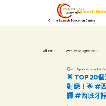
Spanish Ho
Online
Spanish
Education Centre
All Posts
Weekly Assignments
Spanish Says
Oct 9
🌟 TOP
對應！🌟 
譯 #西班牙