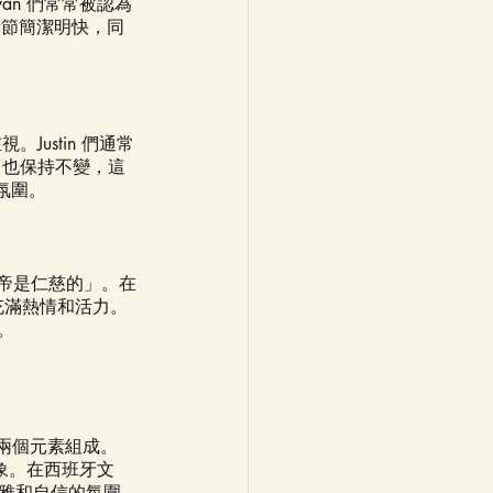
an 們常常被認為
音節簡潔明快，同
Justin 們通常
 也保持不變，這
氛圍。
上帝是仁慈的」。在
來充滿熱情和活力。
。
王）兩個元素組成。
象。在西班牙文
有優雅和自信的氛圍，