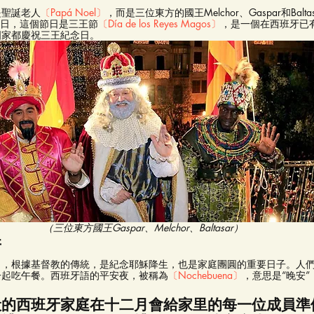
是聖誕老人
〔Papá Noel〕
，而是三位東方的國王Melchor、Gaspar和Bal
6日，這個節日是三王節
〔Día de los Reyes Magos〕
，是一個在西班牙已
國家都慶祝三王紀念日。
（三位東方國王Gaspar、Melchor、Baltasar）
牙
日，根據基督教的傳統，是紀念耶穌降生，也是家庭團圓的重要日子。人
一起吃午餐。西班牙語的平安夜，被稱為
〔Nochebuena〕
，意思是“晚安
般的西班牙家庭在十二月會給家里的每一位成員準