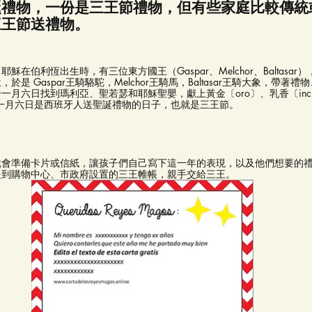
誕禮物，一份是三王節禮物，但有些家庭比較傳統
三王節送禮物。
在伯利恆出生時，有三位東方國王（Gaspar、Melchor、Baltasa
是 Gaspar王騎駱駝，Melchor王騎馬，Baltasar王騎大象，帶著
月六日找到瑪利亞、聖若瑟和耶穌聖嬰，獻上黃金〔oro〕、乳香〔incie
此，一月六日是西班牙人送聖誕禮物的日子，也就是三王節。
就會準備卡片或信紙，讓孩子們自己寫下這一年的表現，以及他們想要的
是到購物中心、市政府設置的三王帷帳，親手交給三王。