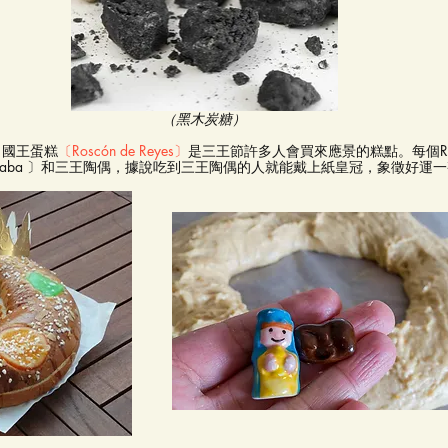
（黑木炭糖）
，國王蛋糕
〔Roscón de Reyes〕
是三王節許多人會買來應景的糕點。每個Roscó
haba 〕和三王陶偶，據說吃到三王陶偶的人就能戴上紙皇冠，象徵好運
！