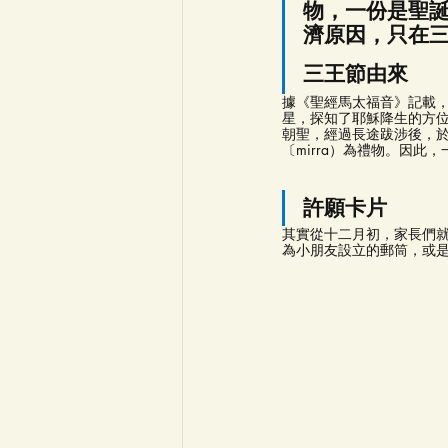
物，一份是聖
濟原因，只在
三王節由來
據《聖經馬太福音》記載，耶穌
星，探知了耶穌降生的方位，於
朝聖，經過長途跋涉後，於一
〔mirra）為禮物。因
許願卡片
其實從十二月初，家長們
為小朋友設立的郵筒，或