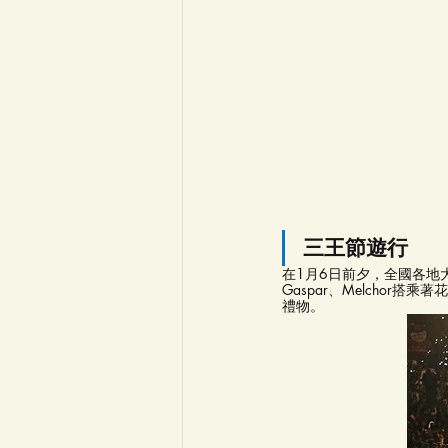
三王節遊行
在1月6日前夕，全國各地
Gaspar、Melcho
禮物。