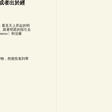
或者出於經
r），看見天上昇起的明
禮物、跟著明星的指引去
nso〕和沒藥
禮物，然後投進到專