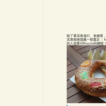
除了看花車遊行、拿糖果
其實都會隱藏一顆蠶豆〔 
的人就要付Roscón的錢呢