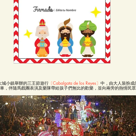
大城小鎮舉辦的三王節遊行
〔Cabalgata de los Reyes〕
中，由大人裝扮成的Ba
r搭乘著花車，伴隨馬戲團表演及樂隊帶給孩子們無比的歡樂，並向兩旁的熱情