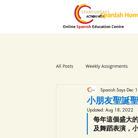
Spanish Ho
Online
Spanish
Education Centre
All Posts
Weekly Assignments
Spanish Says
Dec 
小朋友聖誕
Updated:
Aug 18, 2022
每年這個盛大
及舞蹈表演，