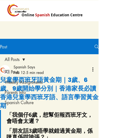
Online
Spanish
Education Centre
Post
All Posts
Spanish Says
All Posts
Feb 12
5 min read
兒童學西班牙語黃金期｜3歲、6
Weekly Assignments
歲、9歲開始學分別｜香港家長必讀
Parents Info
香港兒童學西班牙語、語言學習黃金
Spanish Culture
期
「我個仔6歲，想幫佢報西班牙文，
會唔會太遲？
「朋友話3歲唔學就錯過黃金期，係
咪真係咁誇張？」