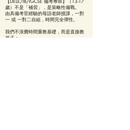
【DELE/IB/IGCSE 備考專班】（13-17 
歲）不是「補習」，是策略性備戰。  
由具備考官經驗的母語老師授課，一對
一 或 一對二自組，時間完全彈性。
我們不浪費時間重教基礎，而是直接教
孩子：  
✔️ 怎麼拆解考題  
✔️ 怎麼組織高分答案  
✔️ 怎麼在有限時間內把「懂」變成「分
數」
📌 **每堂60分鐘｜一對一 / 一對二自
組｜考官級師資｜時間彈性**