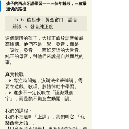
孩子的西班牙語學習——三個年齡段，三種最
適切的路徑
 5-6 歲起步｜黃金窗口：語音
辨識 × 發音純正度
這個階段的孩子，大腦正處於語音敏感
高峰期。他們不是「學」發音，而是
「吸收」發音——西班牙語的大舌音、
純正的母音，對他們來說是自然而然的
事。
真實挑戰：
- 🔸 專注時間短，沒辦法坐著聽講，需
要在遊戲、歌唱、肢體律動中學習。
- 🔸 進步不一定反映在「認識幾個
字」，而是願不願意主動開口說。
我們的課程：
我們不把這叫「上課」，我們叫它 「玩
樂西班牙語」。  
【兒童啟蒙小組班】 專為5-6歲設計，透