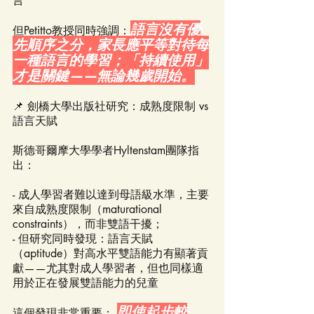
言
語言沒有優
但Petitto教授同時強調：
先順序之分，家長應平等對待每
一種語言的學習；「持續使用」
才是關鍵——無論幾歲開始。
📌 劍橋大學出版社研究：成熟度限制 vs 
語言天賦
斯德哥爾摩大學學者Hyltenstam團隊指
出：
- 成人學習者難以達到母語級水準，主要
來自成熟度限制（maturational 
constraints），而非雙語干擾；
- 但研究同時發現：語言天賦
（aptitude）對高水平雙語能力有顯著貢
獻——尤其對成人學習者，但也同樣適
用於正在發展雙語能力的兒童
即使起步較
這個發現非常重要：