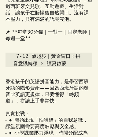
過西班牙文兒歌、互動遊戲、生活對
話，讓孩子在聽懂後自然開口。沒有課
本壓力，只有滿滿的語境浸泡。
📌 **每堂30分鐘｜一對一｜固定老師｜
每週一堂**
 7-12 歲起步｜黃金窗口：拼
音意識轉移 × 讀寫啟蒙
香港孩子的英語拼音能力，是學習西班
牙語的隱形資產——因為西班牙語的發
音比英語更規律，只要懂得「轉頻
道」，拼讀上手非常快。
真實挑戰：
- 🔸 開始出現「怕講錯」的自我意識，
課堂氛圍需要高度鼓勵與安全感。
- 🔸 小學課業壓力浮現，時間分配成為