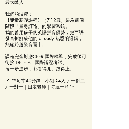
最大敵人。
我們的課程：
【兒童基礎課程】（7-12歲）是為這個
階段「量身訂造」的學習系統。  
我們善用孩子的英語拼音優勢，把西語
發音拆解成他們 already 熟悉的邏輯，
無痛跨越發音關卡。
課程完全對應CEFR 國際標準，完成後可
銜接 DELE A1 國際認證考試。  
每一步進步，都看得見、跟得上。
📌 **每堂40分鐘｜小組3-4人 / 一對二 
/ 一對一｜固定老師｜每週一堂**