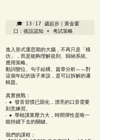
🎓 13-17 歲起步｜黃金窗
口：後設認知 × 考試策略
進入形式運思期的大腦，不再只是「模
仿」，而是能夠理解規則、歸納系統、
應用策略。  
動詞變位、句子結構、篇章分析——對
這個年紀的孩子來說，是可以拆解的邏
輯題。
真實挑戰：
- 🔸 發音習慣已固化，漂亮的口音需要
刻意練習。
- 🔸 學校課業壓力大，時間彈性是唯一
能持續下去的關鍵。
我們的課程：