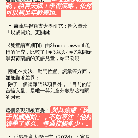
晚，語言天賦＋學習策略，依然
可以補足年齡差距。
 📌 荷蘭烏得勒支大學研究：輸入量比
「幾歲開始」更關鍵
《兒童語言期刊》由Sharon Unsworth進
行的研究，比較了1至3歲與4至7歲開始
學習荷蘭語的英語兒童，結果發現：
- 兩組在文法、動詞位置、詞彙等方面，
並無顯著差異；
- 除了一個複雜語法項目外，「目前的語
言輸入量」是唯一與兒童分數顯著相關
的因素
與其焦慮「孩
這個發現顛覆直覺：
子幾歲開始」，不如專注「他持
續學了多久、每週接觸多少」。
 📌 香港教育大學研究（2024）：家長