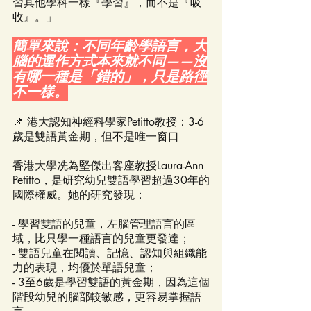
習其他學科一樣『學習』，而不是『吸
收』。」
簡單來說：不同年齡學語言，大
腦的運作方式本來就不同——沒
有哪一種是「錯的」，只是路徑
不一樣。
📌 港大認知神經科學家Petitto教授：3-6
歲是雙語黃金期，但不是唯一窗口
香港大學冼為堅傑出客座教授Laura-Ann 
Petitto，是研究幼兒雙語學習超過30年的
國際權威。她的研究發現：
- 學習雙語的兒童，左腦管理語言的區
域，比只學一種語言的兒童更發達；
- 雙語兒童在閱讀、記憶、認知與組織能
力的表現，均優於單語兒童；
- 3至6歲是學習雙語的黃金期，因為這個
階段幼兒的腦部較敏感，更容易掌握語