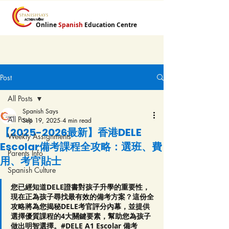
Online
Spanish
Education Centre
Post
All Posts
Spanish Says
All Posts
Sep 19, 2025
4 min read
【2025-2026最新】香港DELE
Weekly Assignments
Escolar備考課程全攻略：選班、費
Parents Info
用、考官貼士
Spanish Culture
您已經知道DELE證書對孩子升學的重要性，
現在正為孩子尋找最有效的備考方案？這份全
攻略將為您揭秘DELE考官評分內幕，並提供
選擇優質課程的4大關鍵要素，幫助您為孩子
做出明智選擇。#DELE A1 Escolar 備考