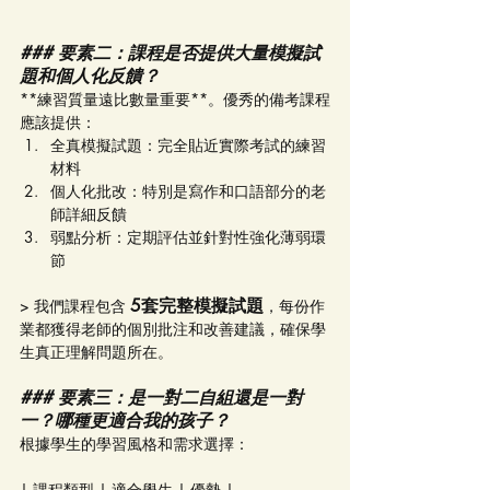
### 要素二：課程是否提供大量模擬試
題和個人化反饋？
**練習質量遠比數量重要**。優秀的備考課程
應該提供：
全真模擬試題：完全貼近實際考試的練習
材料
個人化批改：特別是寫作和口語部分的老
師詳細反饋
弱點分析：定期評估並針對性強化薄弱環
節
5套完整模擬試題
> 我們課程包含 
，每份作
業都獲得老師的個別批注和改善建議，確保學
生真正理解問題所在。
### 要素三：是一對二自組還是一對
一？哪種更適合我的孩子？
根據學生的學習風格和需求選擇：
| 課程類型 | 適合學生 | 優勢 |