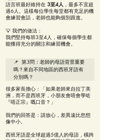
語言班最好維持在 
3至4人
，最多不宜超
過6人。這樣每位學生每堂都有充足的機
會練習會話，老師也能夠個別跟進。
💡 我們的做法：
我們堅持每班3至4人，確保每個學生都
能獲得充分的關注和練習機會。
📌 第3問：老師的母語背景重要
嗎？來自不同地區的西班牙語有
分別嗎？
很多家長擔心：「如果老師來自拉丁美
洲，而不是西班牙，小朋友會唔會學咗
『唔正宗』嘅口音？」
我們的回答是：請放心，差異遠比您想
像中小。
西班牙語是全球超過5億人的母語，橫跨