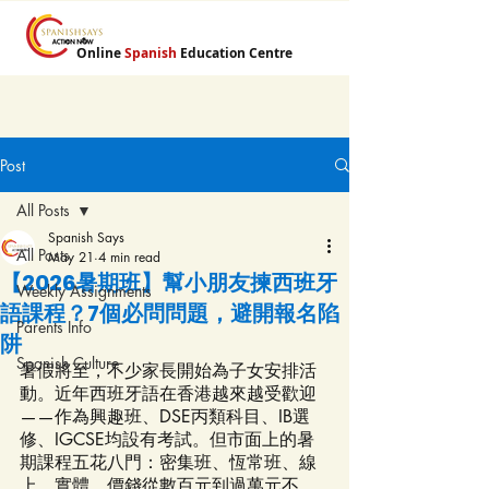
Online
Spanish
Education Centre
Post
All Posts
Spanish Says
All Posts
May 21
4 min read
【2026暑期班】幫小朋友揀西班牙
Weekly Assignments
語課程？7個必問問題，避開報名陷
Parents Info
阱
Spanish Culture
暑假將至，不少家長開始為子女安排活
動。近年西班牙語在香港越來越受歡迎
——作為興趣班、DSE丙類科目、IB選
修、IGCSE均設有考試。但市面上的暑
期課程五花八門：密集班、恆常班、線
上、實體，價錢從數百元到過萬元不