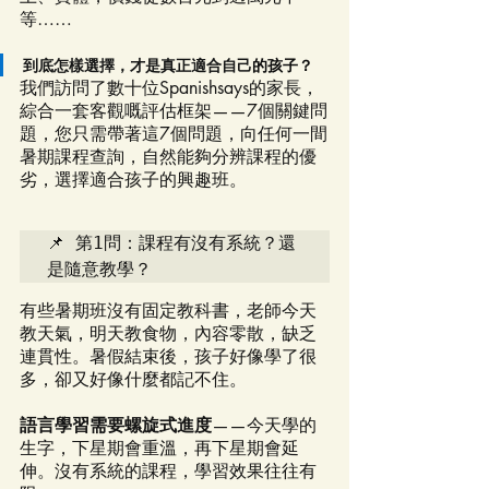
等……
到底怎樣選擇，才是真正適合自己
的孩子？
我們訪問了數十位Spanishsays的家長，
綜合一套客觀嘅評估框架——7個關鍵問
題，您只需帶著這7個問題，向任何一間
暑期課程查詢，自然能夠分辨課程的優
劣，選擇適合孩子的興趣班。
📌 第1問：課程有沒有系統？還
是隨意教學？
有些暑期班沒有固定教科書，老師今天
教天氣，明天教食物，內容零散，缺乏
連貫性。暑假結束後，孩子好像學了很
多，卻又好像什麼都記不住。
語言學習需要螺旋式進度
——今天學的
生字，下星期會重溫，再下星期會延
伸。沒有系統的課程，學習效果往往有