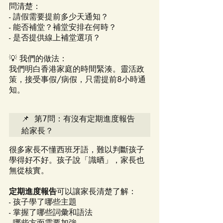
問清楚：
- 請假需要提前多少天通知？
- 能否補堂？補堂安排在何時？
- 是否提供線上補堂選項？
💡 我們的做法：
我們明白香港家庭的時間緊湊。靈活政
策，接受事假/病假，只需提前8小時通
知。
📌 第7問：有沒有定期進度報告
給家長？
很多家長不懂西班牙語，難以判斷孩子
學得好不好。孩子說「識晒」，家長也
無從核實。
定期進度報告
可以讓家長清楚了解：
- 孩子學了哪些主題
- 掌握了哪些詞彙和語法
- 哪些方面需要加強