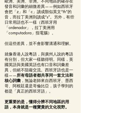
歐洲、美洲、非洲。不同地區的確存在
發音和詞彙的細微差異——例如西班牙
會把「z」和「c」讀成類似英文“th”的
音，而拉丁美洲則讀成“s”。另外，有些
日常用語也不一樣（西班牙用
「ordenador」，拉丁美洲用
「computadora」指電腦）。
但這些差異，並不會影響溝通和理解。
就像香港人說粵語，與廣州人說的粵語
有分別，但大家一樣聽得明。同樣，英
國英語與美國英語也有口音和詞彙差
異，但絕不阻礙交流。西班牙語也是一
樣——
所有母語者都共享同一套文法和
核心詞彙
，無論老師來自西班牙、墨西
哥、阿根廷還是哥倫比亞，孩子學到的
都是「真正的西班牙語」。
更重要的是，懂得分辨不同地區的用
語，本身就是一種寶貴的文化視野。