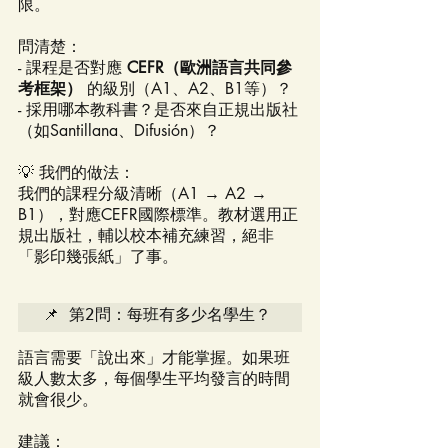
限。
問清楚：
- 課程是否對應 
CEFR（歐洲語言共同參
考框架）
 的級別（A1、A2、B1等）？
- 採用哪本教科書？是否來自正規出版社
（如Santillana、Difusión）？
💡 我們的做法：
我們的課程分級清晰（A1 → A2 → 
B1），對應CEFR國際標準。教材選用正
規出版社，輔以校本補充練習，絕非
「影印幾張紙」了事。
📌 第2問：每班有多少名學生？
語言需要「說出來」才能掌握。如果班
級人數太多，每個學生平均發言的時間
就會很少。
建議：