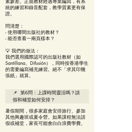
素參差。正規教材經過專業編寫，有系
統的練習和錄音配套，教學質素更有保
證。
問清楚：
- 使用哪間出版社的教材？
- 能否查看一兩頁樣本？
💡 我們的做法：
我們選用國際認可的出版社教材（如
Santillana、Difusión），同時按香港學生
的需要編寫補充練習。絕不「求其印幾
張紙」就算。
📌 第6問：上課時間靈活嗎？請
假和補堂如何安排？
暑假期間，很多家庭會安排旅行、參加
其他興趣班或夏令營。如果課程無法請
假或補堂，家長可能會白白浪費學費。