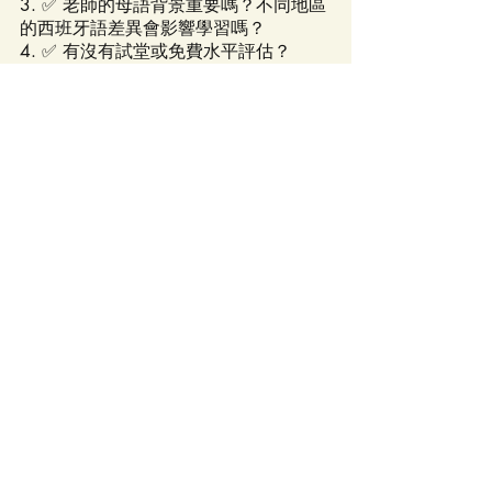
3. ✅ 老師的母語背景重要嗎？不同地區
的西班牙語差異會影響學習嗎？
4. ✅ 有沒有試堂或免費水平評估？
5. ✅ 使用什麼教材？來自哪間出版社？
6. ✅ 請假／補堂如何安排？
7. ✅ 有沒有定期進度報告？
 📅 2026暑期課程一覽（Spanishsays）