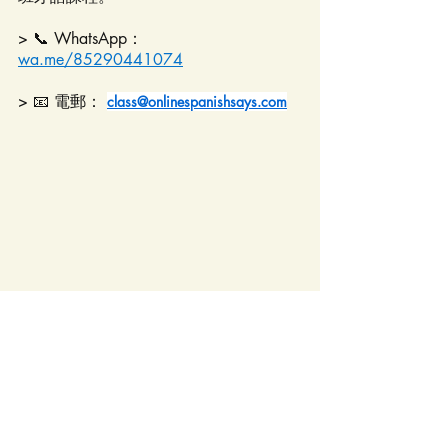
> 📞 WhatsApp： 
wa.me/85290441074
> 📧 電郵：
class@onlinespanishsays.com