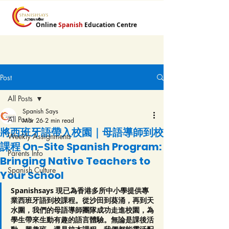
Online
Spanish
Education Centre
Post
All Posts
Spanish Says
All Posts
Mar 26
2 min read
將西班牙語帶入校園｜母語導師到校
Weekly Assignments
課程 On-Site Spanish Program:
Parents Info
Bringing Native Teachers to
Spanish Culture
Your School
Spanishsays 現已為香港多所中小學提供專
業西班牙語到校課程。從沙田到葵涌，再到天
水圍，我們的母語導師團隊成功走進校園，為
學生帶來生動有趣的語言體驗。無論是課後活